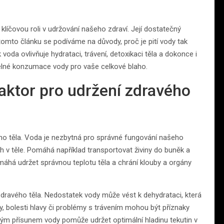
íčovou roli v udržování našeho zdraví. Její dostatečný
omto článku se podíváme na důvody, proč je pití vody tak
 voda ovlivňuje hydrataci, trávení, detoxikaci těla a dokonce i
idelné konzumace vody pro vaše celkové blaho.
faktor pro udržení zdravého
ého těla. Voda je nezbytná pro správné fungování našeho
 v těle. Pomáhá například transportovat živiny do buněk a
máhá udržet správnou teplotu těla a chrání klouby a orgány
dravého těla. Nedostatek vody může vést k dehydrataci, která
, bolesti hlavy či problémy s trávením mohou být příznaky
ným přísunem vody pomůže udržet optimální hladinu tekutin v