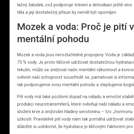
lačný žaludek, což podporuje trávení a detoxikaci ještě ví
těla a její dostatečný přísun by neměl být opomíjen.
Mozek a voda: Proč je pití v
mentální pohodu
Mozek a voda jsou nerozlučitelně propojeny. Voda je zákla
75 % vody. Je proto klíčové udržovat dostatečnou hydrata
tekutin, může se snižovat naše mentální výkonnost a koncen
ovlivnit naši schopnost soustředit se, pamatovat si infor
tak podporujeme svou mentální pohodu a zlepšujeme kognit
Pití vody má také pozitivní dopad na náladu a emoční stabil
produkci neurotransmiterů, které ovlivňují naší náladu a e
složení krve a snižování hladiny serotoninu – tzv. „hormonu 
úzkosti. Pravidelné pití vody nám tak pomáhá udržovat stab
důležité si uvědomit, že hydratace je klíčovým faktorem p