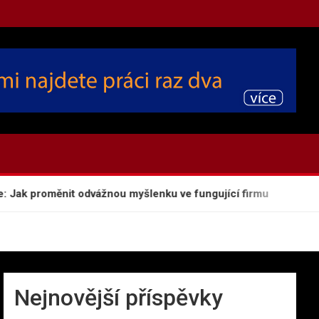
ak proměnit odvážnou myšlenku ve fungující firmu
Konec 
Nejnovější příspěvky