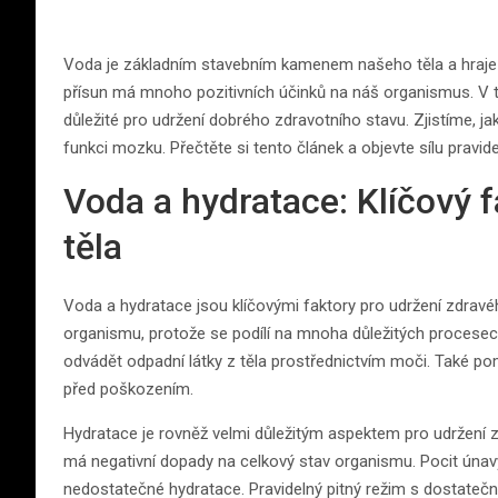
Voda je základním stavebním kamenem našeho těla a hraje kl
přísun má mnoho pozitivních účinků na náš organismus. V t
důležité pro udržení dobrého zdravotního stavu. Zjistíme, jak
funkci mozku. Přečtěte si tento článek a objevte sílu prav
Voda a hydratace: Klíčový 
těla
Voda a hydratace jsou klíčovými faktory pro udržení zdrav
organismu, protože se podílí na mnoha důležitých procesech
odvádět odpadní látky z těla prostřednictvím moči. Také po
před poškozením.
Hydratace je rovněž velmi důležitým aspektem pro udržení z
má negativní dopady na celkový stav organismu. Pocit únavy
nedostatečné hydratace. Pravidelný pitný režim s dostateč