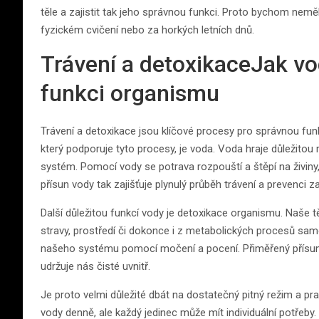
těle a zajistit tak jeho správnou funkci. Proto bychom nem
fyzickém cvičení nebo za horkých letních dnů.
Trávení a detoxikaceJak v
funkci organismu
Trávení a detoxikace jsou klíčové procesy pro správnou funk
který podporuje tyto procesy, je voda. Voda hraje důležitou ro
systém. Pomocí vody se potrava rozpouští a štěpí na živiny,
přísun vody tak zajišťuje plynulý průběh trávení a prevenci z
Další důležitou funkcí vody je detoxikace organismu. Naše 
stravy, prostředí či dokonce i z metabolických procesů sa
našeho systému pomocí močení a pocení. Přiměřený přísun t
udržuje nás čisté uvnitř.
Je proto velmi důležité dbát na dostatečný pitný režim a pra
vody denně, ale každý jedinec může mít individuální potřeby