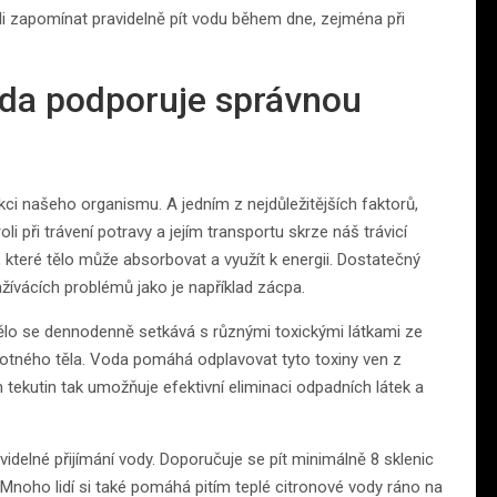
ěli zapomínat pravidelně pít vodu během dne, zejména při
oda podporuje správnou
ci našeho organismu. A jedním z nejdůležitějších faktorů,
li při trávení potravy a jejím transportu skrze náš trávicí
 které tělo může absorbovat a využít k energii. Dostatečný
ažívácích problémů jako je například zácpa.
tělo se dennodenně setkává s různými toxickými látkami ze
motného těla. Voda pomáhá odplavovat tyto toxiny ven z
ekutin tak umožňuje efektivní eliminaci odpadních látek a
videlné přijímání vody. Doporučuje se pít minimálně 8 sklenic
. Mnoho lidí si také pomáhá pitím teplé citronové vody ráno na