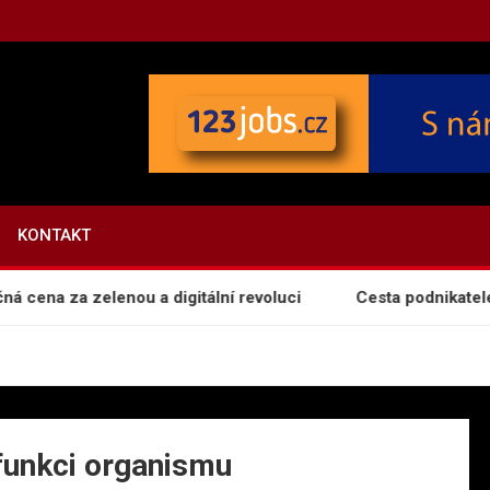
KONTAKT
ena za zelenou a digitální revoluci
Cesta podnikatele: J
funkci organismu