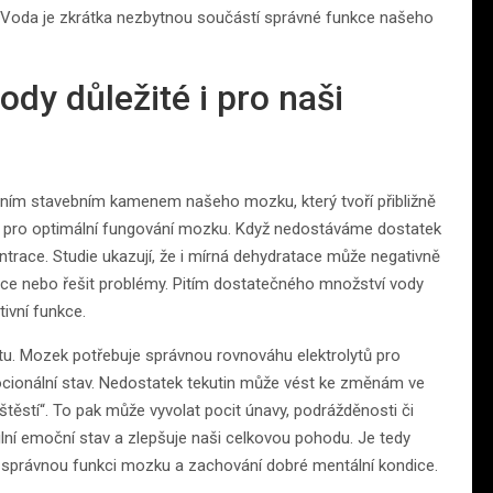
ce. Voda je zkrátka nezbytnou součástí správné funkce našeho
ody důležité i pro naši
dním stavebním kamenem našeho mozku, který tvoří přibližně
ci pro optimální fungování mozku. Když nedostáváme dostatek
trace. Studie ukazují, že i mírná dehydratace může negativně
mace nebo řešit problémy. Pitím dostatečného množství vody
ivní funkce.
itu. Mozek potřebuje správnou rovnováhu elektrolytů pro
mocionální stav. Nedostatek tekutin může vést ke změnám ve
štěstí“. To pak může vyvolat pocit únavy, podrážděnosti či
ilní emoční stav a zlepšuje naši celkovou pohodu. Je tedy
ro správnou funkci mozku a zachování dobré mentální kondice.