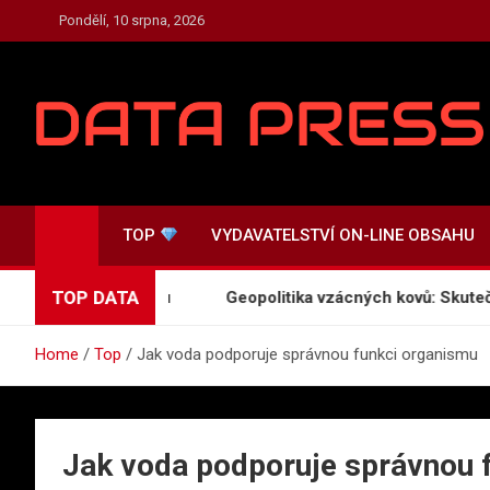
Skip
Pondělí, 10 srpna, 2026
to
content
TOP.DATA-PRESS.CZ
Press a Zpravodajství
TOP
VYDAVATELSTVÍ ON-LINE OBSAHU
TOP DATA
amatérského pokusu
Geopolitika vzácných kovů: Skutečná c
Home
Top
Jak voda podporuje správnou funkci organismu
Jak voda podporuje správnou 