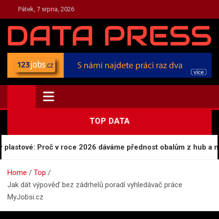
Skip
Pátek, 7 srpna, 2026
to
content
TOP.DATA-PRESS.CZ
Press a Zpravodajství
TOP DATA
lastové: Proč v roce 2026 dáváme přednost obalům z hub a mo
Home
Top
Jak dát výpověď bez zádrhelů poradí vyhledávač práce
MyJobsi.cz