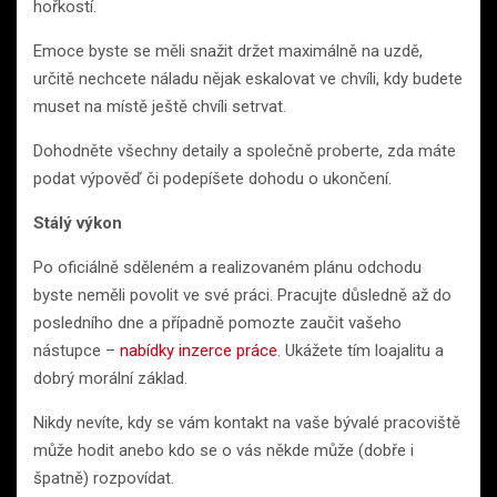
hořkostí.
Emoce byste se měli snažit držet maximálně na uzdě,
určitě nechcete náladu nějak eskalovat ve chvíli, kdy budete
muset na místě ještě chvíli setrvat.
Dohodněte všechny detaily a společně proberte, zda máte
podat výpověď či podepíšete dohodu o ukončení.
Stálý výkon
Po oficiálně sděleném a realizovaném plánu odchodu
byste neměli povolit ve své práci. Pracujte důsledně až do
posledního dne a případně pomozte zaučit vašeho
nástupce –
nabídky inzerce práce
. Ukážete tím loajalitu a
dobrý morální základ.
Nikdy nevíte, kdy se vám kontakt na vaše bývalé pracoviště
může hodit anebo kdo se o vás někde může (dobře i
špatně) rozpovídat.