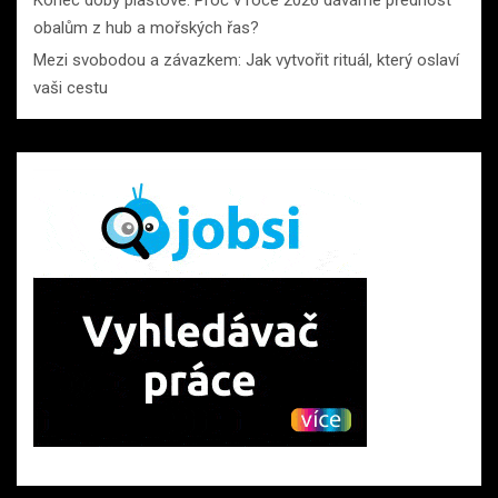
Konec doby plastové: Proč v roce 2026 dáváme přednost
obalům z hub a mořských řas?
Mezi svobodou a závazkem: Jak vytvořit rituál, který oslaví
vaši cestu