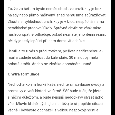
To, že za šéfem byste neměli chodit ve chvíli, kdy je bez
nálady nebo přímo naštvaný, snad nemusíme zdůrazňovat.
Zkuste si vyhlédnout chvíli, kdy je v klidu, nespěchá, nemá
neodkladné pracovní úkoly. Správná chvíle se však takto
naslepo špatně odhaduje, pokud neznáte jeho denní režim,
někdy je tedy lepší si předem domluvit schůzku.
Jestli je to u vás v práci zvykem, pošlete nadřízenému e-
mail a zadejte událost do kalendáře, 30 minut by mělo
bohatě stačit. Anebo se zkrátka dohodněte ústně.
Chytrá formulace
Nechoďte kolem horké kaše, nechte si rozvláčné úvody a
promluvy o vaší historii ve firmě. Šéf bude tušit, že jdete
s něčím důležitým, a bude nejspíš nedočkavý slyšet jádro
věci. Mluvte klidně, dýchejte, nestěžujte si, popište situaci
věcně, i kdybyste odcházeli s velkou nespokojeností a